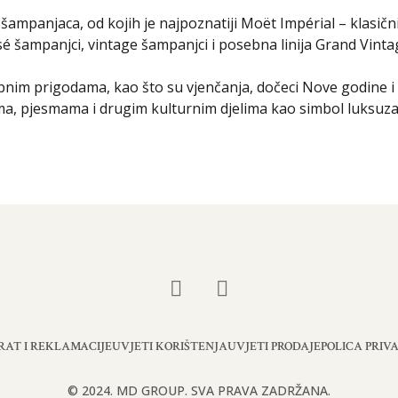
 šampanjaca, od kojih je najpoznatiji Moët Impérial – klas
é šampanjci, vintage šampanjci i posebna linija Grand Vintag
im prigodama, kao što su vjenčanja, dočeci Nove godine i
ma, pjesmama i drugim kulturnim djelima kao simbol luksuza
RAT I REKLAMACIJE
UVJETI KORIŠTENJA
UVJETI PRODAJE
POLICA PRIV
© 2024. MD GROUP. SVA PRAVA ZADRŽANA.