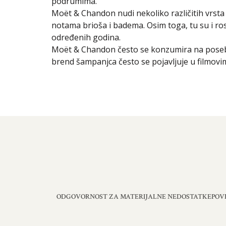
podrumima.
Moët & Chandon nudi nekoliko različitih vrsta
notama brioša i badema. Osim toga, tu su i ros
određenih godina.
Moët & Chandon često se konzumira na posebn
brend šampanjca često se pojavljuje u filmovi
ODGOVORNOST ZA MATERIJALNE NEDOSTATKE
POV