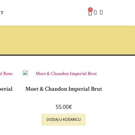
0
KT
erial
Moet & Chandon Imperial Brut
55.00
€
DODAJ U KOŠARICU