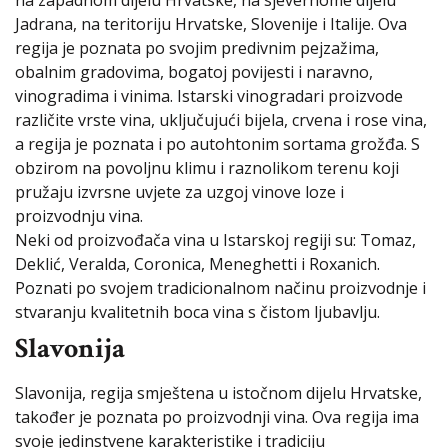
na zapadnom dijelu Hrvatske, na sjevernome dijelu
Jadrana, na teritoriju Hrvatske, Slovenije i Italije. Ova
regija je poznata po svojim predivnim pejzažima,
obalnim gradovima, bogatoj povijesti i naravno,
vinogradima i vinima. Istarski vinogradari proizvode
različite vrste vina, uključujući bijela, crvena i rose vina,
a regija je poznata i po autohtonim sortama grožđa. S
obzirom na povoljnu klimu i raznolikom terenu koji
pružaju izvrsne uvjete za uzgoj vinove loze i
proizvodnju vina.
Neki od proizvođača vina u Istarskoj regiji su: Tomaz,
Deklić, Veralda, Coronica, Meneghetti i Roxanich.
Poznati po svojem tradicionalnom načinu proizvodnje i
stvaranju kvalitetnih boca vina s čistom ljubavlju.
Slavonija
Slavonija, regija smještena u istočnom dijelu Hrvatske,
također je poznata po proizvodnji vina. Ova regija ima
svoje jedinstvene karakteristike i tradiciju