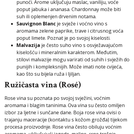
punoći. Arome uključuju maslac, vaniliju, voće
poput jabuka i ananasa. Chardonnay može biti
suh ili oplemenjen drvenim notama.
Sauvignon Blanc
je svježe i voćno vino s
aromama zelene paprike, trave i citrusnog voća
poput limete. Poznat je po svojoj kiselosti.
Malvazija
je često suho vino s osvježavajućom
kiselošću i mineralnim karakterom. Međutim,
stilovi malvazije mogu varirati od suhih i svježih do
punijih i kompleksnijih. Može imati note cvijeća,
kao što su bijela ruža i ljiljan.
Ružičasta vina (Rosé)
Rose vina su poznata po svojoj svježini, voćnim
aromama i blagim taninima. Ova vina su često omiljen
izbor za ljetne i sunčane dane. Boja rose vina ovisi o
trajanju maceracije (kontaktu s kožom grožđa) tijekom
procesa proizvodnje. Rose vina često obiluju voćnim