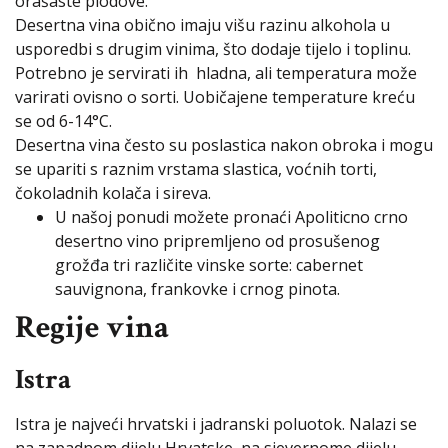
orašaste plodove.
Desertna vina obično imaju višu razinu alkohola u
usporedbi s drugim vinima, što dodaje tijelo i toplinu.
Potrebno je servirati ih hladna, ali temperatura može
varirati ovisno o sorti. Uobičajene temperature kreću
se od 6-14°C.
Desertna vina često su poslastica nakon obroka i mogu
se upariti s raznim vrstama slastica, voćnih torti,
čokoladnih kolača i sireva.
U našoj ponudi možete pronaći Apoliticno crno
desertno vino pripremljeno od prosušenog
grožđa tri različite vinske sorte: cabernet
sauvignona, frankovke i crnog pinota.
Regije vina
Istra
Istra je najveći hrvatski i jadranski poluotok. Nalazi se