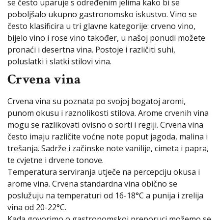
se često uparuje s određenim jelima kako bi se
poboljšalo ukupno gastronomsko iskustvo. Vino se
često klasificira u tri glavne kategorije: crveno vino,
bijelo vino i rose vino također, u našoj ponudi možete
pronaći i desertna vina. Postoje i različiti suhi,
poluslatki i slatki stilovi vina.
Crvena vina
Crvena vina su poznata po svojoj bogatoj aromi,
punom okusu i raznolikosti stilova. Arome crvenih vina
mogu se razlikovati ovisno o sorti i regiji. Crvena vina
često imaju različite voćne note poput jagoda, malina i
trešanja. Sadrže i začinske note vanilije, cimeta i papra,
te cvjetne i drvene tonove.
Temperatura serviranja utječe na percepciju okusa i
arome vina. Crvena standardna vina obično se
poslužuju na temperaturi od 16-18°C a punija i zrelija
vina od 20-22°C.
Kada govorimo o gastronomskoj preporuci možemo se