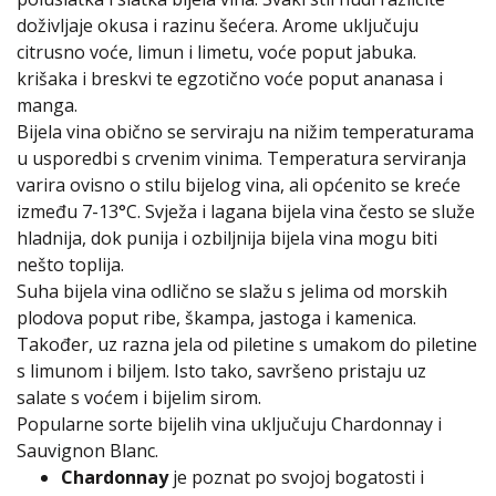
doživljaje okusa i razinu šećera. Arome uključuju
citrusno voće, limun i limetu, voće poput jabuka.
krišaka i breskvi te egzotično voće poput ananasa i
manga.
Bijela vina obično se serviraju na nižim temperaturama
u usporedbi s crvenim vinima. Temperatura serviranja
varira ovisno o stilu bijelog vina, ali općenito se kreće
između 7-13°C. Svježa i lagana bijela vina često se služe
hladnija, dok punija i ozbiljnija bijela vina mogu biti
nešto toplija.
Suha bijela vina odlično se slažu s jelima od morskih
plodova poput ribe, škampa, jastoga i kamenica.
Također, uz razna jela od piletine s umakom do piletine
s limunom i biljem. Isto tako, savršeno pristaju uz
salate s voćem i bijelim sirom.
Popularne sorte bijelih vina uključuju Chardonnay i
Sauvignon Blanc.
Chardonnay
je poznat po svojoj bogatosti i