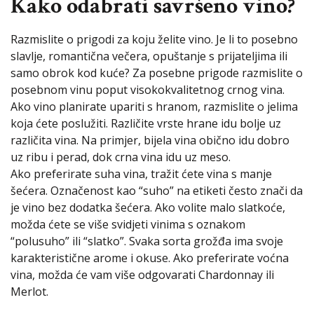
Kako odabrati savršeno vino?
Razmislite o prigodi za koju želite vino. Je li to posebno
slavlje, romantična večera, opuštanje s prijateljima ili
samo obrok kod kuće? Za posebne prigode razmislite o
posebnom vinu poput visokokvalitetnog crnog vina.
Ako vino planirate upariti s hranom, razmislite o jelima
koja ćete poslužiti. Različite vrste hrane idu bolje uz
različita vina. Na primjer, bijela vina obično idu dobro
uz ribu i perad, dok crna vina idu uz meso.
Ako preferirate suha vina, tražit ćete vina s manje
šećera. Označenost kao “suho” na etiketi često znači da
je vino bez dodatka šećera. Ako volite malo slatkoće,
možda ćete se više svidjeti vinima s oznakom
“polusuho” ili “slatko”. Svaka sorta grožđa ima svoje
karakteristične arome i okuse. Ako preferirate voćna
vina, možda će vam više odgovarati Chardonnay ili
Merlot.