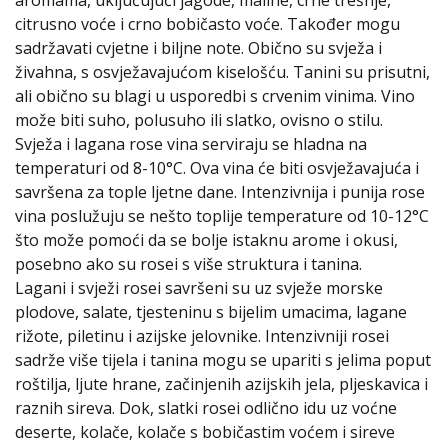
aromama, uključujući jagode, maline, crne trešnje,
citrusno voće i crno bobičasto voće. Također mogu
sadržavati cvjetne i biljne note. Obično su svježa i
živahna, s osvježavajućom kiselošću. Tanini su prisutni,
ali obično su blagi u usporedbi s crvenim vinima. Vino
može biti suho, polusuho ili slatko, ovisno o stilu.
Svježa i lagana rose vina serviraju se hladna na
temperaturi od 8-10°C. Ova vina će biti osvježavajuća i
savršena za tople ljetne dane. Intenzivnija i punija rose
vina poslužuju se nešto toplije temperature od 10-12°C
što može pomoći da se bolje istaknu arome i okusi,
posebno ako su rosei s više struktura i tanina.
Lagani i svježi rosei savršeni su uz svježe morske
plodove, salate, tjesteninu s bijelim umacima, lagane
rižote, piletinu i azijske jelovnike. Intenzivniji rosei
sadrže više tijela i tanina mogu se upariti s jelima poput
roštilja, ljute hrane, začinjenih azijskih jela, pljeskavica i
raznih sireva. Dok, slatki rosei odlično idu uz voćne
deserte, kolače, kolače s bobičastim voćem i sireve