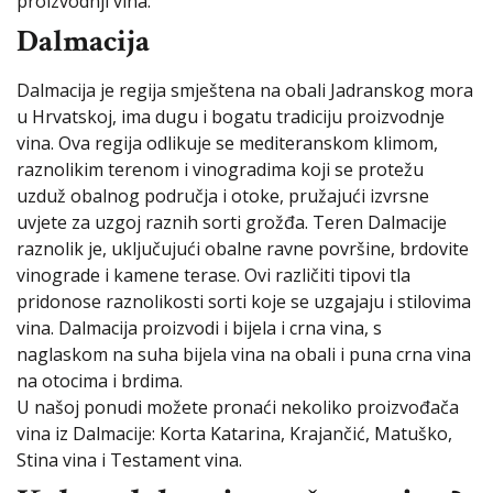
proizvodnji vina.
Dalmacija
Dalmacija je regija smještena na obali Jadranskog mora
u Hrvatskoj, ima dugu i bogatu tradiciju proizvodnje
vina. Ova regija odlikuje se mediteranskom klimom,
raznolikim terenom i vinogradima koji se protežu
uzduž obalnog područja i otoke, pružajući izvrsne
uvjete za uzgoj raznih sorti grožđa. Teren Dalmacije
raznolik je, uključujući obalne ravne površine, brdovite
vinograde i kamene terase. Ovi različiti tipovi tla
pridonose raznolikosti sorti koje se uzgajaju i stilovima
vina. Dalmacija proizvodi i bijela i crna vina, s
naglaskom na suha bijela vina na obali i puna crna vina
na otocima i brdima.
U našoj ponudi možete pronaći nekoliko proizvođača
vina iz Dalmacije: Korta Katarina, Krajančić, Matuško,
Stina vina i Testament vina.