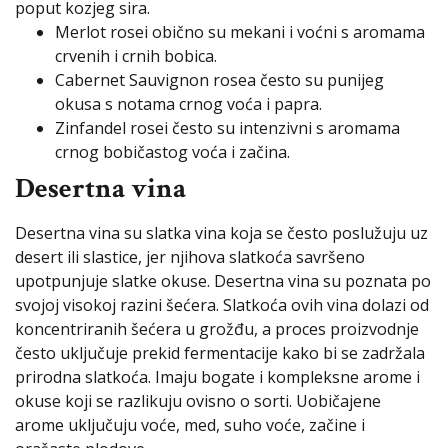
poput kozjeg sira.
Merlot rosei obično su mekani i voćni s aromama
crvenih i crnih bobica.
Cabernet Sauvignon rosea često su punijeg
okusa s notama crnog voća i papra.
Zinfandel rosei često su intenzivni s aromama
crnog bobičastog voća i začina.
Desertna vina
Desertna vina su slatka vina koja se često poslužuju uz
desert ili slastice, jer njihova slatkoća savršeno
upotpunjuje slatke okuse. Desertna vina su poznata po
svojoj visokoj razini šećera. Slatkoća ovih vina dolazi od
koncentriranih šećera u grožđu, a proces proizvodnje
često uključuje prekid fermentacije kako bi se zadržala
prirodna slatkoća. Imaju bogate i kompleksne arome i
okuse koji se razlikuju ovisno o sorti. Uobičajene
arome uključuju voće, med, suho voće, začine i