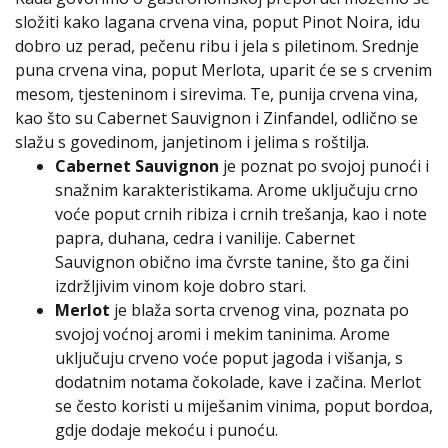
složiti kako lagana crvena vina, poput Pinot Noira, idu
dobro uz perad, pečenu ribu i jela s piletinom. Srednje
puna crvena vina, poput Merlota, uparit će se s crvenim
mesom, tjesteninom i sirevima. Te, punija crvena vina,
kao što su Cabernet Sauvignon i Zinfandel, odlično se
slažu s govedinom, janjetinom i jelima s roštilja.
Cabernet Sauvignon
je poznat po svojoj punoći i
snažnim karakteristikama. Arome uključuju crno
voće poput crnih ribiza i crnih trešanja, kao i note
papra, duhana, cedra i vanilije. Cabernet
Sauvignon obično ima čvrste tanine, što ga čini
izdržljivim vinom koje dobro stari.
Merlot
je blaža sorta crvenog vina, poznata po
svojoj voćnoj aromi i mekim taninima. Arome
uključuju crveno voće poput jagoda i višanja, s
dodatnim notama čokolade, kave i začina. Merlot
se često koristi u miješanim vinima, poput bordoa,
gdje dodaje mekoću i punoću.