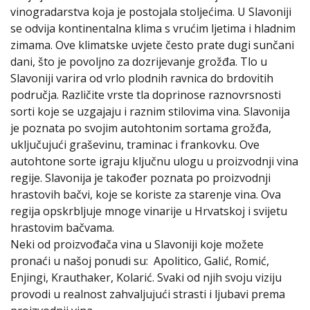
vinogradarstva koja je postojala stoljećima. U Slavoniji
se odvija kontinentalna klima s vrućim ljetima i hladnim
zimama. Ove klimatske uvjete često prate dugi sunčani
dani, što je povoljno za dozrijevanje grožđa. Tlo u
Slavoniji varira od vrlo plodnih ravnica do brdovitih
područja. Različite vrste tla doprinose raznovrsnosti
sorti koje se uzgajaju i raznim stilovima vina. Slavonija
je poznata po svojim autohtonim sortama grožđa,
uključujući graševinu, traminac i frankovku. Ove
autohtone sorte igraju ključnu ulogu u proizvodnji vina
regije. Slavonija je također poznata po proizvodnji
hrastovih bačvi, koje se koriste za starenje vina. Ova
regija opskrbljuje mnoge vinarije u Hrvatskoj i svijetu
hrastovim bačvama.
Neki od proizvođača vina u Slavoniji koje možete
pronaći u našoj ponudi su: Apolitico, Galić, Romić,
Enjingi, Krauthaker, Kolarić. Svaki od njih svoju viziju
provodi u realnost zahvaljujući strasti i ljubavi prema