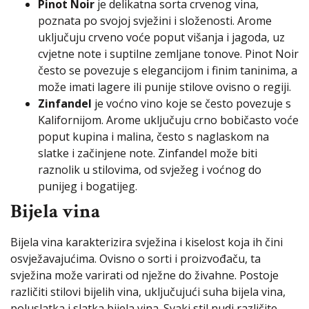
Pinot Noir
je delikatna sorta crvenog vina,
poznata po svojoj svježini i složenosti. Arome
uključuju crveno voće poput višanja i jagoda, uz
cvjetne note i suptilne zemljane tonove. Pinot Noir
često se povezuje s elegancijom i finim taninima, a
može imati lagere ili punije stilove ovisno o regiji.
Zinfandel
je voćno vino koje se često povezuje s
Kalifornijom. Arome uključuju crno bobičasto voće
poput kupina i malina, često s naglaskom na
slatke i začinjene note. Zinfandel može biti
raznolik u stilovima, od svježeg i voćnog do
punijeg i bogatijeg.
Bijela vina
Bijela vina karakterizira svježina i kiselost koja ih čini
osvježavajućima. Ovisno o sorti i proizvođaču, ta
svježina može varirati od nježne do živahne. Postoje
različiti stilovi bijelih vina, uključujući suha bijela vina,
poluslatka i slatka bijela vina. Svaki stil nudi različite