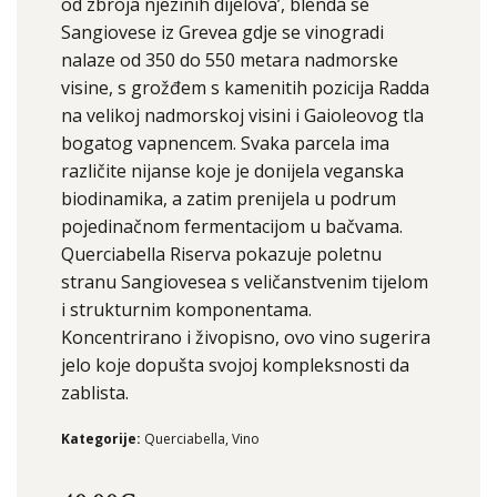
od zbroja njezinih dijelova’, blenda se
Sangiovese iz Grevea gdje se vinogradi
nalaze od 350 do 550 metara nadmorske
visine, s grožđem s kamenitih pozicija Radda
na velikoj nadmorskoj visini i Gaioleovog tla
bogatog vapnencem. Svaka parcela ima
različite nijanse koje je donijela veganska
biodinamika, a zatim prenijela u podrum
pojedinačnom fermentacijom u bačvama.
Querciabella Riserva pokazuje poletnu
stranu Sangiovesea s veličanstvenim tijelom
i strukturnim komponentama.
Koncentrirano i živopisno, ovo vino sugerira
jelo koje dopušta svojoj kompleksnosti da
zablista.
Kategorije:
Querciabella
,
Vino