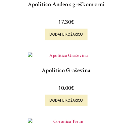
Apolitico Anđeo s greškom crni
17.30
€
DODAJ U KOŠARICU
Apolitico Graševina
10.00
€
DODAJ U KOŠARICU