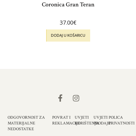
Coronica Gran Teran
37.00
€
DODAJ U KOŠARICU
ODGOVORNOST ZA
POVRAT I
UVJETI
UVJETI
POLICA
MATERIJALNE
REKLAMACIJE
KORIŠTENJA
PRODAJE
PRIVATNOSTI
NEDOSTATKE