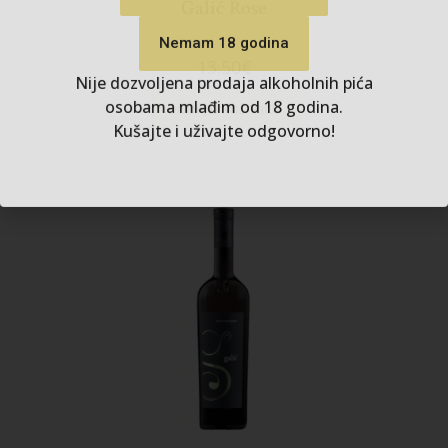
Galić Rose
Nije dozvoljena prodaja alkoholnih pića
osobama mlađim od 18 godina.
Kušajte i uživajte odgovorno!
13.50
€
DODAJ U KOŠARICU