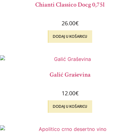
Chianti Classico Docg 0,75l
26.00
€
DODAJ U KOŠARICU
Galić Graševina
12.00
€
DODAJ U KOŠARICU