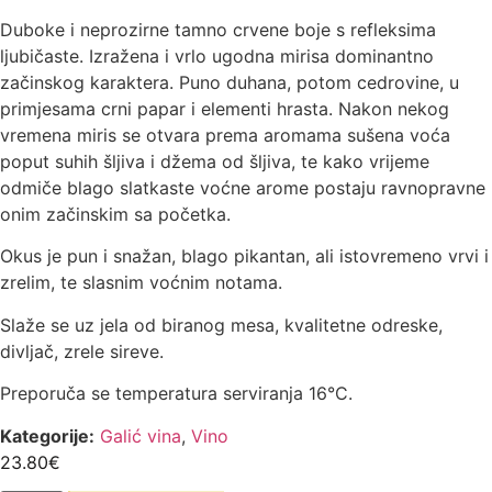
Duboke i neprozirne tamno crvene boje s refleksima
ljubičaste. Izražena i vrlo ugodna mirisa dominantno
začinskog karaktera. Puno duhana, potom cedrovine, u
primjesama crni papar i elementi hrasta. Nakon nekog
vremena miris se otvara prema aromama sušena voća
poput suhih šljiva i džema od šljiva, te kako vrijeme
odmiče blago slatkaste voćne arome postaju ravnopravne
onim začinskim sa početka.
Okus je pun i snažan, blago pikantan, ali istovremeno vrvi i
zrelim, te slasnim voćnim notama.
Slaže se uz jela od biranog mesa, kvalitetne odreske,
divljač, zrele sireve.
Preporuča se temperatura serviranja 16°C.
Kategorije:
Galić vina
,
Vino
23.80
€