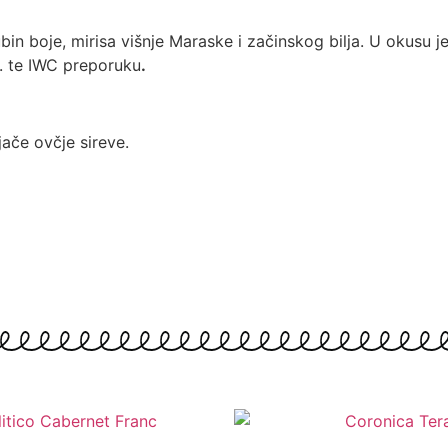
n boje, mirisa višnje Maraske i začinskog bilja. U okusu je
. te IWC preporuku
.
jače ovčje sireve.