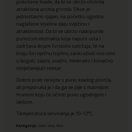
pokošene livade, da bi se ubrzo otvorila
atraktivna aroma grozda. Okus je
jednostavno sjajan, na početku ugodno
naglašene kiseline daju svježinu i
atraktivnost. Da bi se ubrzo nadopunile
punoćom ekstrakta koja napuni usta i
zadržava dojam čvrstoće sadržaja, te na
kraju širi nježnu toplinu zaokruživši ovo vino
u bogati, slasni, snažni, mineralni i konačno
osvježavajući nektar.
Dobro prati recepte s puno kiselog povrća,
ali preporuka je i da ga se pije s masnijom
hranom koju će učiniti puno ugodnijom i
lakšom.
Temperatura serviranja je 10-12°C.
Kategorije:
Galić vina
,
Vino