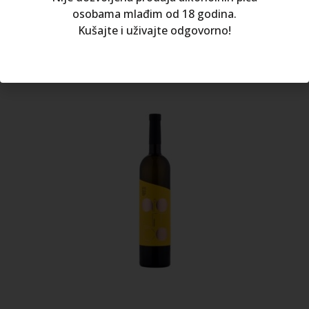
osobama mlađim od 18 godina.
10.80
€
Kušajte i uživajte odgovorno!
DODAJ U KOŠARICU