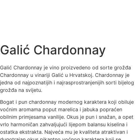
Galić Chardonnay
Galić Chardonnay je vino proizvedeno od sorte grožđa
Chardonnay u vinariji Galić u Hrvatskoj. Chardonnay je
jedna od najpoznatijih i najrasprostranjenijih sorti bijelog
grožđa na svijetu.
Bogat i pun chardonnay modernog karaktera koji obiluje
voćnim aromama poput marelica i jabuka popraćen
obilnim primjesama vanilije. Okus je pun i snažan, a opet
vrlo harmoničan zahvaljujući lijepom balansu kiselina i
ostatka ekstrakta. Najveća mu je kvaliteta atraktivan i
dugotrajan okus pikantno voćnog karaktera koji se