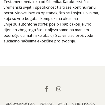
Testament nedaleko od Šibenika. Karakteristični
vremenski uvjeti i specifičnost tla traže kontinuiranu
berbu vinove loze za opstanak, što se i osjeti u vinima,
koja su vrlo bogata i kompleksna okusima.
Dvije su autohtone sorte: pošip i babić (koji je vrlo
cijenjen zbog toga što uspijeva samo na manjem
području dalmatinske obale). Sva vina se proizvode
sukladno načelima ekološke proizvodnje.
ODGOVORNOST ZA
POVRAT I
UVJETI
UVJETI
POLICA