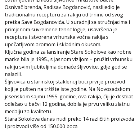
Osnivač brenda, Radisav Bogdanović, naslijedio je
tradicionalnu recepturu za rakiju od trnine od svog
pretka Save Bogdanovića. U suradnji sa stručnjacima i
primjenom suvremene tehnologije, usavršena je
receptura i stvorena vrhunska voćna rakija s
upečatljivom aromom i skladnim okusom.
Ključna godina za lansiranje Stare Sokolove kao robne
marke bila je 1995., s jasnom vizijom – pružiti vrhunsku
rakiju svim ljubiteljima domaće šljivovice, gdje god se
nalazili.
Šljivovica u starinskoj staklenoj boci prvi je proizvod
koji je pušten na tržište iste godine. Na Novosadskom
jesenskom sajmu 1995. godine, ova rakija, čiji je destilat
odležao u bačvi 12 godina, dobila je prvu veliku zlatnu
medalju za kvalitetu.
Stara Sokolova danas nudi preko 14 različitih proizvoda
i proizvodi više od 150.000 boca.