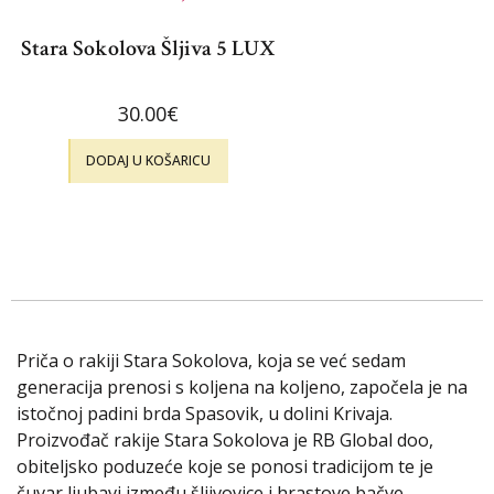
Stara Sokolova Šljiva 5 LUX
30.00
€
DODAJ U KOŠARICU
Priča o rakiji Stara Sokolova, koja se već sedam
generacija prenosi s koljena na koljeno, započela je na
istočnoj padini brda Spasovik, u dolini Krivaja.
Proizvođač rakije Stara Sokolova je RB Global doo,
obiteljsko poduzeće koje se ponosi tradicijom te je
čuvar ljubavi između šljivovice i hrastove bačve.