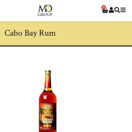
0
Cabo Bay Rum