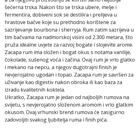
šećerna trska. Nakon što se trska ubere, melje i
fermentira, dobiveni sok se destilira i prelijeva u
hrastove bačve koje su prethodno korištene za
sazrijevanje bourbona i sherryja. Rum zatim sazrijeva u
tim bačvama na nadmorskoj visini od 2.300 metara, što
pruža idealne uvjete za razvoj bogate i slojevite arome.
Zacapa rum ima složen i bogat okus s notama vanilije,
čokolade, sušenog voća i začina. Ovaj rum je vrlo glatko
i mekano na nepcu, a njegov dugotrajni finish je
nevjerojatno ugodan i topao. Zacapa rum je savršen za
uživanje kao digestiv nakon obroka ili kao baza za
izradu kvalitetnih koktela.
Ukratko, Zacapa rum je jedan od najboljih rumova na
svijetu, s nevjerojatno složenom aromom i vrlo glatkim
okusom. Ovaj vrhunski brend rumova će zasigurno
zadovoljiti svakog ljubitelja ruma i finih pića.