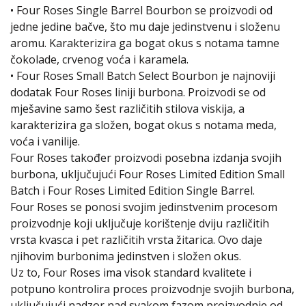
• Four Roses Single Barrel Bourbon se proizvodi od
jedne jedine bačve, što mu daje jedinstvenu i složenu
aromu. Karakterizira ga bogat okus s notama tamne
čokolade, crvenog voća i karamela.
• Four Roses Small Batch Select Bourbon je najnoviji
dodatak Four Roses liniji burbona. Proizvodi se od
mješavine samo šest različitih stilova viskija, a
karakterizira ga složen, bogat okus s notama meda,
voća i vanilije.
Four Roses također proizvodi posebna izdanja svojih
burbona, uključujući Four Roses Limited Edition Small
Batch i Four Roses Limited Edition Single Barrel.
Four Roses se ponosi svojim jedinstvenim procesom
proizvodnje koji uključuje korištenje dviju različitih
vrsta kvasca i pet različitih vrsta žitarica. Ovo daje
njihovim burbonima jedinstven i složen okus.
Uz to, Four Roses ima visok standard kvalitete i
potpuno kontrolira proces proizvodnje svojih burbona,
uključujući nadzor nad svakom fazom proizvodnje od