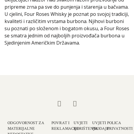
pripreme zrna pa sve do punjenja i starenja u bačvama.
U cjelini, Four Roses Whisky je poznat po svojoj tradiciji,
kvaliteti i različitim vrstama burbona. Njihovi burboni
su poznati po složenom i bogatom okusu, a Four Roses
se smatra jednim od najboljih proizvođača burbona u
Sjedinjenim Američkim Državama.
ODGOVORNOST ZA
POVRAT I
UVJETI
UVJETI
POLICA
MATERIJALNE
REKLAMACIJE
KORIŠTENJA
PRODAJE
PRIVATNOSTI