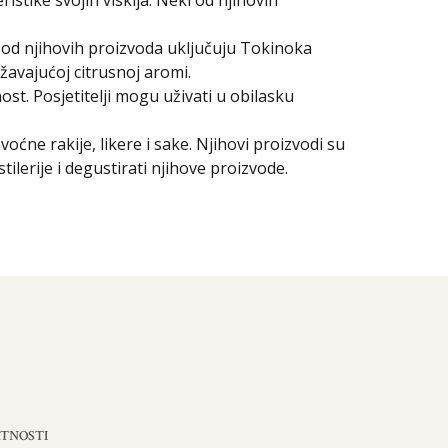
istike svojih viskija. Neki od njihovih
ki od njihovih proizvoda uključuju Tokinoka
ežavajućoj citrusnoj aromi.
ost. Posjetitelji mogu uživati u obilasku
voćne rakije, likere i sake. Njihovi proizvodi su
tilerije i degustirati njihove proizvode.
ATNOSTI