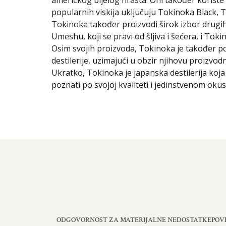
američkog bijelog hrasta. Oni također koriste r
popularnih viskija uključuju Tokinoka Black, 
Tokinoka također proizvodi širok izbor drugih 
Umeshu, koji se pravi od šljiva i šećera, i Tok
Osim svojih proizvoda, Tokinoka je također pozn
destilerije, uzimajući u obzir njihovu proizvod
Ukratko, Tokinoka je japanska destilerija koja p
poznati po svojoj kvaliteti i jedinstvenom okusu
ODGOVORNOST ZA MATERIJALNE NEDOSTATKE
POV