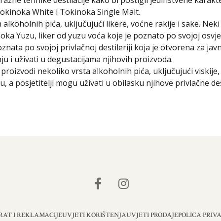
azne tehnike destilacije kako bi postigli jedinstvene karakter
Tokinoka White i Tokinoka Single Malt.
alkoholnih pića, uključujući likere, voćne rakije i sake. Ne
inoka Yuzu, liker od yuzu voća koje je poznato po svojoj osvj
ata po svojoj privlačnoj destileriji koja je otvorena za javn
nju i uživati u degustacijama njihovih proizvoda.
roizvodi nekoliko vrsta alkoholnih pića, uključujući viskije, 
, a posjetitelji mogu uživati u obilasku njihove privlačne des
RAT I REKLAMACIJE
UVJETI KORIŠTENJA
UVJETI PRODAJE
POLICA PRIV