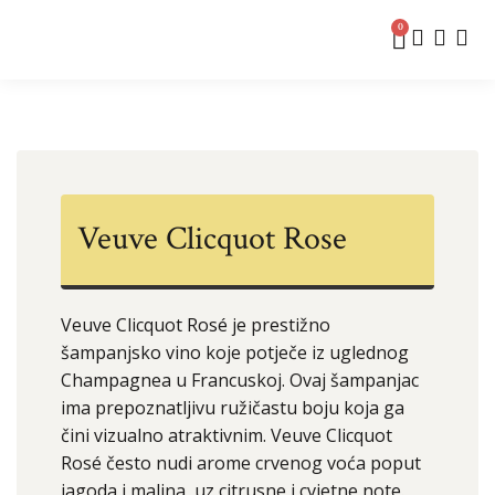
0
Veuve Clicquot Rose
Veuve Clicquot Rosé je prestižno
šampanjsko vino koje potječe iz uglednog
Champagnea u Francuskoj. Ovaj šampanjac
ima prepoznatljivu ružičastu boju koja ga
čini vizualno atraktivnim. Veuve Clicquot
Rosé često nudi arome crvenog voća poput
jagoda i malina, uz citrusne i cvjetne note.