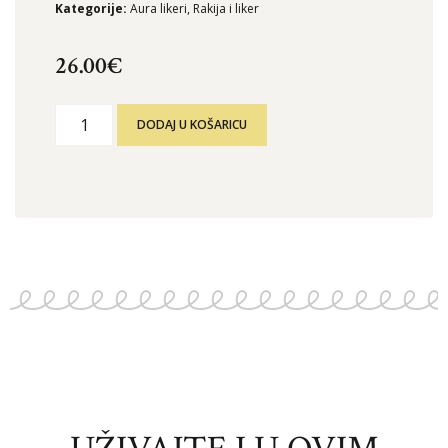
Kategorije:
Aura likeri
,
Rakija i liker
26.00
€
DODAJ U KOŠARICU