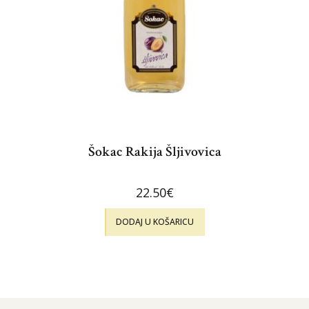
Šokac Rakija Šljivovica
22.50
€
DODAJ U KOŠARICU