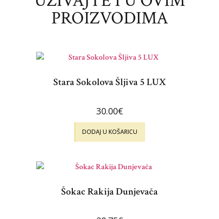
UŽIVAJTE I U OVIM
PROIZVODIMA
Stara Sokolova Šljiva 5 LUX
30.00
€
DODAJ U KOŠARICU
Šokac Rakija Dunjevača