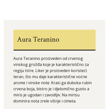
Aura Teranino
Aura Teranino proizveden od crvenog
vinskog grožđa koje je karakteristično za
regiju Istre. Liker je proizveden koristeći
teran, što mu daje karakteristične voćne
arome i vinske note. Krasi ga duboka rubin
crvena boja, bistro je i djelomično gusto a
miris je ugodan i zavodljiv. Na mirisu
dominira nota zrele višnje i cimeta.