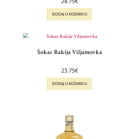
28.75
€
DODAJ U KOŠARICU
Šokac Rakija Viljamovka
23.75
€
DODAJ U KOŠARICU