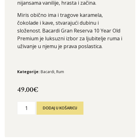
nijansama vanilije, hrasta i začina.
Miris obično ima i tragove karamela,
čokolade i kave, stvarajući dubinu i
složenost. Bacardi Gran Reserva 10 Year Old
Premium je luksuzni izbor za ljubitelje ruma i
uživanje u njemu je prava poslastica.
Kategorije:
Bacardi
,
Rum
49.00
€
DODAJ U KOŠARICU