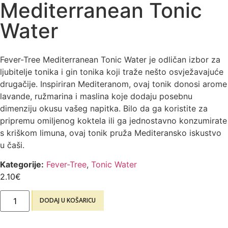
Mediterranean Tonic
Water
Fever-Tree Mediterranean Tonic Water je odličan izbor za
ljubitelje tonika i gin tonika koji traže nešto osvježavajuće
drugačije. Inspiriran Mediteranom, ovaj tonik donosi arome
lavande, ružmarina i maslina koje dodaju posebnu
dimenziju okusu vašeg napitka. Bilo da ga koristite za
pripremu omiljenog koktela ili ga jednostavno konzumirate
s kriškom limuna, ovaj tonik pruža Mediteransko iskustvo
u čaši.
Kategorije:
Fever-Tree
,
Tonic Water
2.10
€
DODAJ U KOŠARICU