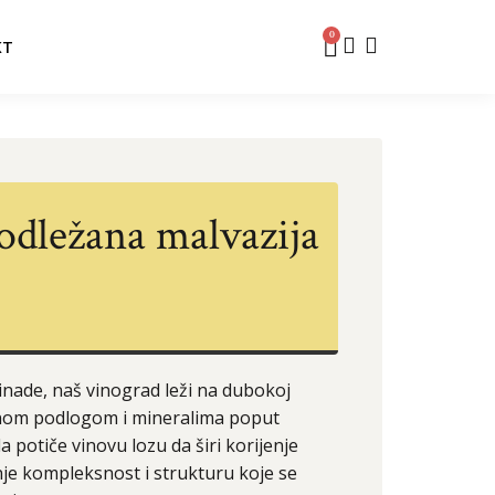
0
KT
odležana malvazija
nade, naš vinograd leži na dubokoj
itnom podlogom i mineralima poput
la potiče vinovu lozu da širi korijenje
nje kompleksnost i strukturu koje se