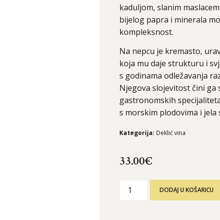
kaduljom, slanim maslacem i
bijelog papra i minerala m
kompleksnost.
Na nepcu je kremasto, ura
koja mu daje strukturu i svj
s godinama odležavanja razv
Njegova slojevitost čini ga
gastronomskih specijaliteta
s morskim plodovima i jela 
Kategorija:
Deklić vina
33.00
€
DODAJ U KOŠARICU