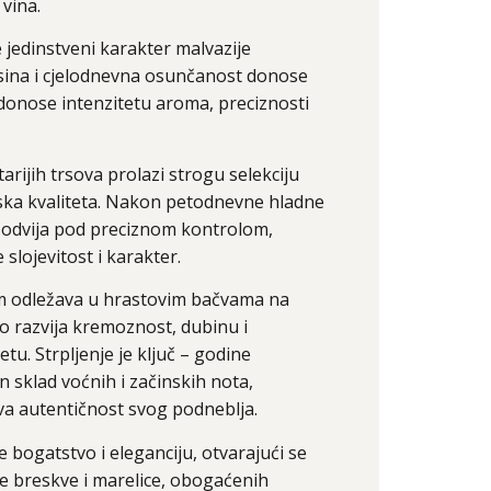
 vina.
 jedinstveni karakter malvazije
sina i cjelodnevna osunčanost donose
idonose intenzitetu aroma, preciznosti
rijih trsova prolazi strogu selekciju
ska kvaliteta. Nakon petodnevne hladne
e odvija pod preciznom kontrolom,
slojevitost i karakter.
m odležava u hrastovim bačvama na
o razvija kremoznost, dubinu i
tu. Strpljenje je ključ – godine
 sklad voćnih i začinskih nota,
ava autentičnost svog podneblja.
e bogatstvo i eleganciju, otvarajući se
le breskve i marelice, obogaćenih