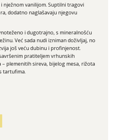
 nježnom vanilijom. Suptilni tragovi
ora, dodatno naglašavaju njegovu
vnoteženo i dugotrajno, s mineralnošću
ežinu. Već sada nudi izniman doživljaj, no
ija još veću dubinu i profinjenost.
 savršenim pratiteljem vrhunskih
 – plemenitih sireva, bijelog mesa, rižota
s tartufima.