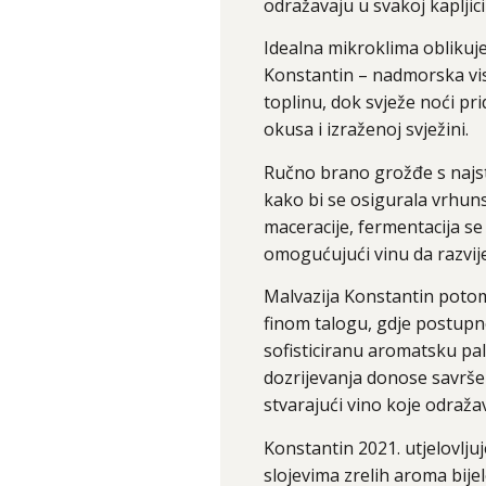
odražavaju u svakoj kapljici
Idealna mikroklima oblikuje
Konstantin – nadmorska vi
toplinu, dok svježe noći pr
okusa i izraženoj svježini.
Ručno brano grožđe s najsta
kako bi se osigurala vrhun
maceracije, fermentacija s
omogućujući vinu da razvije 
Malvazija Konstantin poto
finom talogu, gdje postupn
sofisticiranu aromatsku pale
dozrijevanja donose savršen
stvarajući vino koje odraž
Konstantin 2021. utjelovljuj
slojevima zrelih aroma bije