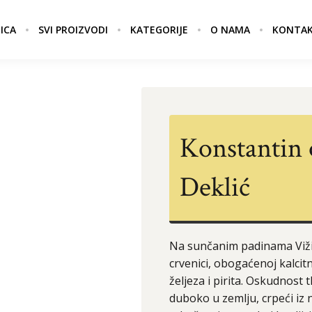
ICA
SVI PROIZVODI
KATEGORIJE
O NAMA
KONTA
Konstantin 
Deklić
Na sunčanim padinama Viži
crvenici, obogaćenoj kalc
željeza i pirita. Oskudnost t
duboko u zemlju, crpeći iz 