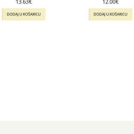
13.63
€
12.00
€
DODAJ U KOŠARICU
DODAJ U KOŠARICU