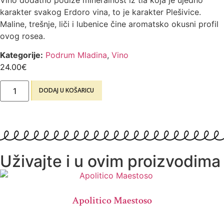
Vino dodatno podiže mineralnost iz tla koja je ujedno
karakter svakog Erdoro vina, to je karakter Plešivice.
Maline, trešnje, liči i lubenice čine aromatsko okusni profil
ovog rosea.​
Kategorije:
Podrum Mladina
,
Vino
24.00
€
DODAJ U KOŠARICU
Uživajte i u ovim proizvodima
Apolitico Maestoso