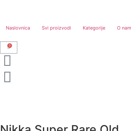
Naslovnica
Svi proizvodi
Kategorije
O na
0
Nikka Super Rare Old