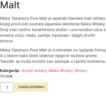
Malt
Nikka Taketsuru Pure Malt je japanski blended malt whisky
kojeg proizvodi poznata japanska destilerija Nikka Whisky.
Ovaj viski obično karakterizira složen i uravnotežen okus s
notama voća, meda, vanilije, karamela i blagih drvnih
tonova.
Nikka Taketsuru Pure Malt je izvanredan za ispijanje čistog
ili s ledom kako biste istaknuli njegove složene arome.
Također se može koristiti kao sastojak u raznim koktelima.
Kategorije:
Azijski whisky
,
Nikka Whisky
,
Whisky
75.00
€
DODAJ U KOŠARICU