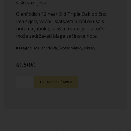
viski sazrijeva.
Glenfiddich 12 Year Old Triple Oak obično
ima svježi, voćni i slatkasti profil okusa s
notama jabuke, kruške i vanilije. Također
može sadržavati blage začinske note.
Kategorije:
Glenfiddich
,
Škotski whisky
,
Whisky
61.50
€
DODAJ U KOŠARICU