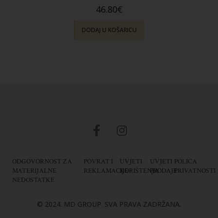
46.80
€
DODAJ U KOŠARICU
ODGOVORNOST ZA
POVRAT I
UVJETI
UVJETI
POLICA
MATERIJALNE
REKLAMACIJE
KORIŠTENJA
PRODAJE
PRIVATNOSTI
NEDOSTATKE
© 2024. MD GROUP. SVA PRAVA ZADRŽANA.