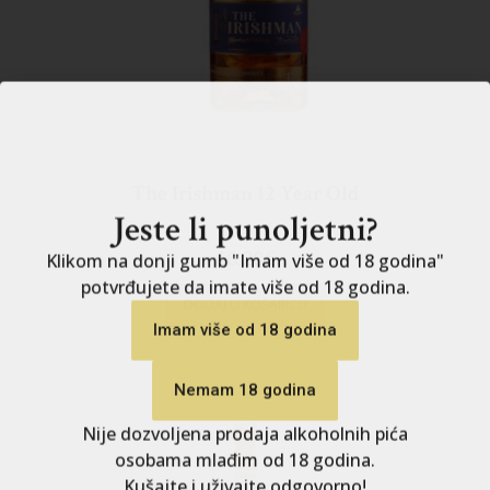
Jeste li punoljetni?
The Irishman 12 Year Old
Klikom na donji gumb "Imam više od 18 godina"
potvrđujete da imate više od 18 godina.
66.20
€
Imam više od 18 godina
DODAJ U KOŠARICU
Nemam 18 godina
Nije dozvoljena prodaja alkoholnih pića
osobama mlađim od 18 godina.
Kušajte i uživajte odgovorno!