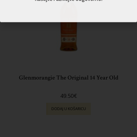
Glenmorangie The Original 14 Year Old
49.50
€
DODAJ U KOŠARICU