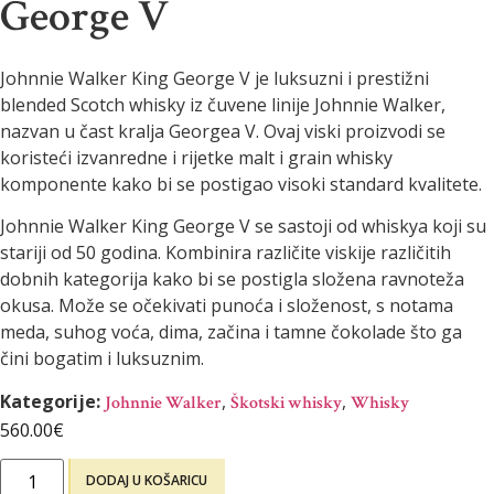
George V
Johnnie Walker King George V je luksuzni i prestižni
blended Scotch whisky iz čuvene linije Johnnie Walker,
nazvan u čast kralja Georgea V. Ovaj viski proizvodi se
koristeći izvanredne i rijetke malt i grain whisky
komponente kako bi se postigao visoki standard kvalitete.
Johnnie Walker King George V se sastoji od whiskya koji su
stariji od 50 godina. Kombinira različite viskije različitih
dobnih kategorija kako bi se postigla složena ravnoteža
okusa. Može se očekivati punoća i složenost, s notama
meda, suhog voća, dima, začina i tamne čokolade što ga
čini bogatim i luksuznim.
Kategorije:
,
,
Johnnie Walker
Škotski whisky
Whisky
560.00
€
DODAJ U KOŠARICU