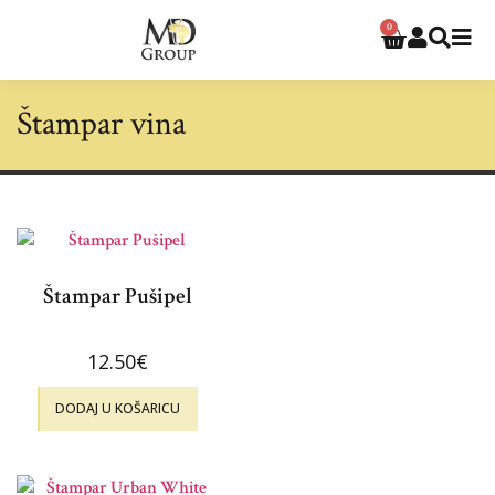
0
Štampar vina
Štampar Pušipel
12.50
€
DODAJ U KOŠARICU