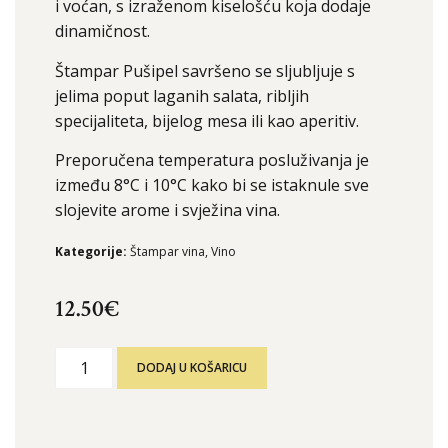
i voćan, s izraženom kiselošću koja dodaje
dinamičnost.
Štampar Pušipel savršeno se sljubljuje s
jelima poput laganih salata, ribljih
specijaliteta, bijelog mesa ili kao aperitiv.
Preporučena temperatura posluživanja je
između 8°C i 10°C kako bi se istaknule sve
slojevite arome i svježina vina.
Kategorije:
Štampar vina
,
Vino
12.50
€
DODAJ U KOŠARICU