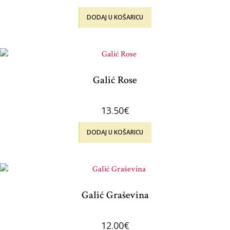
DODAJ U KOŠARICU
Galić Rose
13.50
€
DODAJ U KOŠARICU
Galić Graševina
12.00
€