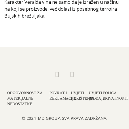
Karakter Veralda vina ne samo da je izražen u načinu
na koji se proizvode, već dolazi iz posebnog terroira
Bujskih brežuljaka.
ODGOVORNOST ZA
POVRAT I
UVJETI
UVJETI
POLICA
MATERIJALNE
REKLAMACIJE
KORIŠTENJA
PRODAJE
PRIVATNOSTI
NEDOSTATKE
© 2024. MD GROUP. SVA PRAVA ZADRŽANA.