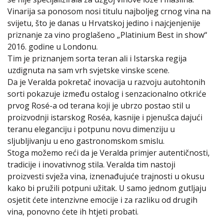
Vinarija sa ponosom nosi titulu najboljeg crnog vina na
svijetu, što je danas u Hrvatskoj jedino i najcjenjenije
priznanje za vino proglašeno „Platinium Best in show“
2016. godine u Londonu.
Tim je priznanjem sorta teran ali i Istarska regija
uzdignuta na sam vrh svjetske vinske scene.
Da je Veralda pokretač inovacija u razvoju autohtonih
sorti pokazuje između ostalog i senzacionalno otkriće
prvog Rosé-a od terana koji je ubrzo postao stil u
proizvodnji istarskog Roséa, kasnije i pjenušca dajući
teranu eleganciju i potpunu novu dimenziju u
sljubljivanju u eno gastronomskom smislu.
Stoga možemo reći da je Veralda primjer autentičnosti,
tradicije i inovativnog stila. Veralda tim nastoji
proizvesti svježa vina, iznenađujuće trajnosti u okusu
kako bi pružili potpuni užitak. U samo jednom gutljaju
osjetit ćete intenzivne emocije i za razliku od drugih
vina, ponovno ćete ih htjeti probati.