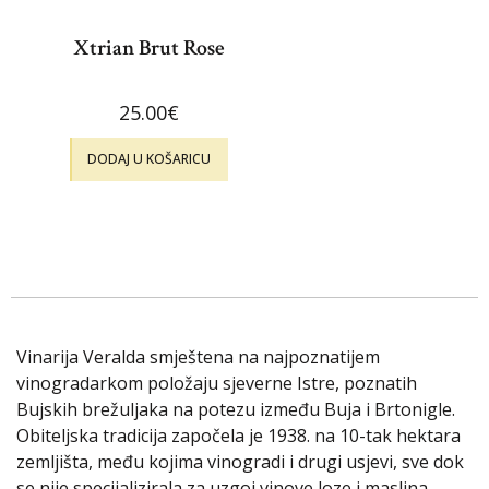
Xtrian Brut Rose
25.00
€
DODAJ U KOŠARICU
Vinarija Veralda smještena na najpoznatijem
vinogradarkom položaju sjeverne Istre, poznatih
Bujskih brežuljaka na potezu između Buja i Brtonigle.
Obiteljska tradicija započela je 1938. na 10-tak hektara
zemljišta, među kojima vinogradi i drugi usjevi, sve dok
se nije specijalizirala za uzgoj vinove loze i maslina.