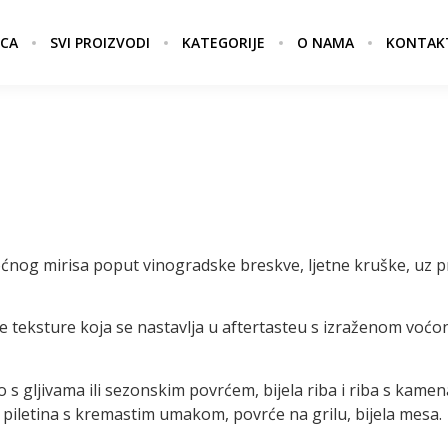
CA
SVI PROIZVODI
KATEGORIJE
O NAMA
KONTAK
oćnog mirisa poput vinogradske breskve, ljetne kruške, uz pr
ste teksture koja se nastavlja u aftertasteu s izraženom voć
 s gljivama ili sezonskim povrćem, bijela riba i riba s kamen
 piletina s kremastim umakom, povrće na grilu, bijela mesa.