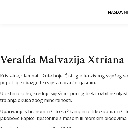
NASLOVNI
Veralda Malvazija Xtriana
Kristalne, slamnato žute boje. Čistog intenzivnog svježeg v
poput lipe i bazge te cvijeta naranče i jasmina.
U ustima suho, srednje svježine, punog tijela, ozbiljne ulja
trajanja okusa zbog mineralnosti.
Uparivanje s hranom: rižoto sa škampima ili kozicama, rižoto
jakobove kapice, tjestenine s mesom ili morskim plodovima,