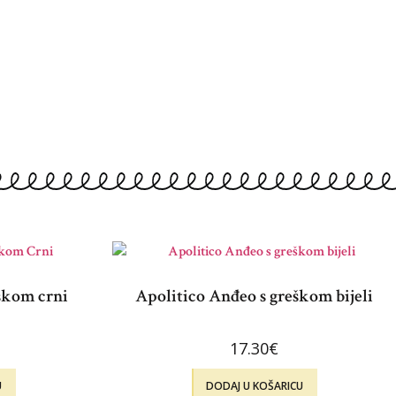
škom crni
Apolitico Anđeo s greškom bijeli
17.30
€
U
DODAJ U KOŠARICU