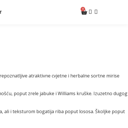
0
T
epoznatljive atraktivne cvjetne i herbalne sortne mirise
onošću, poput zrele jabuke i Williams kruške. Izuzetno dugog
a, ali i teksturom bogatija riba poput lososa. Školjke poput