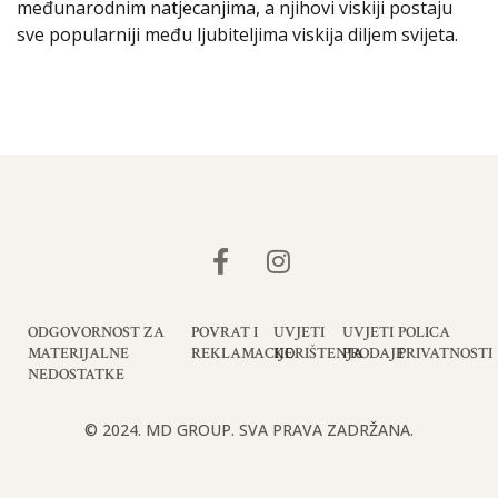
međunarodnim natjecanjima, a njihovi viskiji postaju
sve popularniji među ljubiteljima viskija diljem svijeta.
ODGOVORNOST ZA
POVRAT I
UVJETI
UVJETI
POLICA
MATERIJALNE
REKLAMACIJE
KORIŠTENJA
PRODAJE
PRIVATNOSTI
NEDOSTATKE
© 2024. MD GROUP. SVA PRAVA ZADRŽANA.