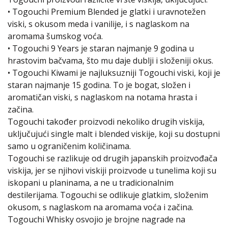
• Togouchi Premium Blended je glatki i uravnotežen
viski, s okusom meda i vanilije, i s naglaskom na
aromama šumskog voća.
• Togouchi 9 Years je staran najmanje 9 godina u
hrastovim bačvama, što mu daje dublji i složeniji okus.
• Togouchi Kiwami je najluksuzniji Togouchi viski, koji je
staran najmanje 15 godina. To je bogat, složen i
aromatičan viski, s naglaskom na notama hrasta i
začina.
Togouchi također proizvodi nekoliko drugih viskija,
uključujući single malt i blended viskije, koji su dostupni
samo u ograničenim količinama.
Togouchi se razlikuje od drugih japanskih proizvođača
viskija, jer se njihovi viskiji proizvode u tunelima koji su
iskopani u planinama, a ne u tradicionalnim
destilerijama. Togouchi se odlikuje glatkim, složenim
okusom, s naglaskom na aromama voća i začina.
Togouchi Whisky osvojio je brojne nagrade na