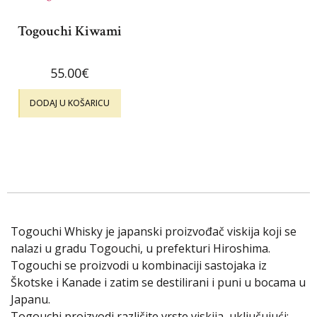
Togouchi Kiwami
55.00
€
DODAJ U KOŠARICU
Togouchi Whisky je japanski proizvođač viskija koji se
nalazi u gradu Togouchi, u prefekturi Hiroshima.
Togouchi se proizvodi u kombinaciji sastojaka iz
Škotske i Kanade i zatim se destilirani i puni u bocama u
Japanu.
Togouchi proizvodi različite vrste viskija, uključujući: