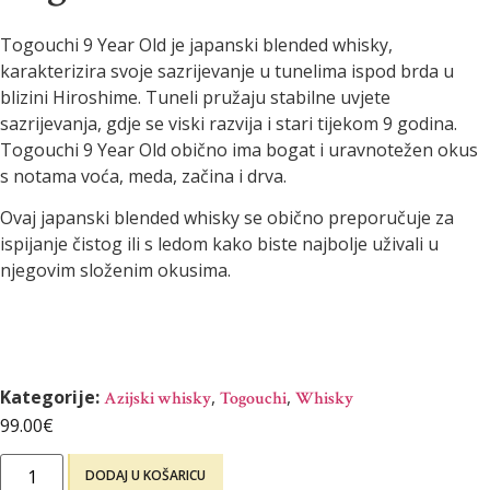
Togouchi 9 Year Old je japanski blended whisky,
karakterizira svoje sazrijevanje u tunelima ispod brda u
blizini Hiroshime. Tuneli pružaju stabilne uvjete
sazrijevanja, gdje se viski razvija i stari tijekom 9 godina.
Togouchi 9 Year Old obično ima bogat i uravnotežen okus
s notama voća, meda, začina i drva.
Ovaj japanski blended whisky se obično preporučuje za
ispijanje čistog ili s ledom kako biste najbolje uživali u
njegovim složenim okusima.
Kategorije:
,
,
Azijski whisky
Togouchi
Whisky
99.00
€
DODAJ U KOŠARICU