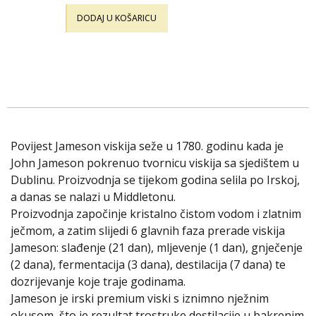
DODAJ U KOŠARICU
Povijest Jameson viskija seže u 1780. godinu kada je
John Jameson pokrenuo tvornicu viskija sa sjedištem u
Dublinu. Proizvodnja se tijekom godina selila po Irskoj,
a danas se nalazi u Middletonu.
Proizvodnja započinje kristalno čistom vodom i zlatnim
ječmom, a zatim slijedi 6 glavnih faza prerade viskija
Jameson: slađenje (21 dan), mljevenje (1 dan), gnječenje
(2 dana), fermentacija (3 dana), destilacija (7 dana) te
dozrijevanje koje traje godinama.
Jameson je irski premium viski s iznimno nježnim
okusom, što je rezultat trostruke destilacije u bakrenim