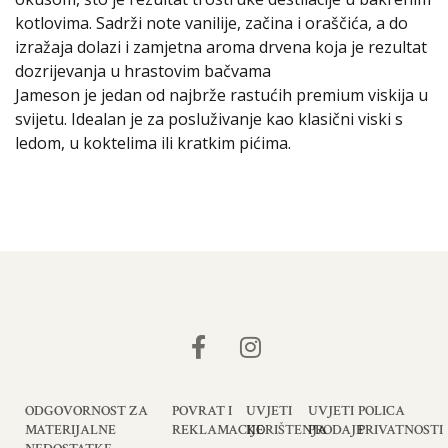
kotlovima. Sadrži note vanilije, začina i oraščića, a do
izražaja dolazi i zamjetna aroma drvena koja je rezultat
dozrijevanja u hrastovim bačvama
Jameson je jedan od najbrže rastućih premium viskija u
svijetu. Idealan je za posluživanje kao klasični viski s
ledom, u koktelima ili kratkim pićima.
ODGOVORNOST ZA
POVRAT I
UVJETI
UVJETI
POLICA
MATERIJALNE
REKLAMACIJE
KORIŠTENJA
PRODAJE
PRIVATNOSTI