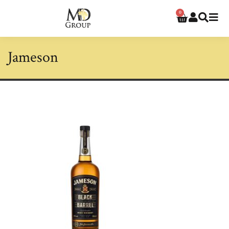
0
Jameson