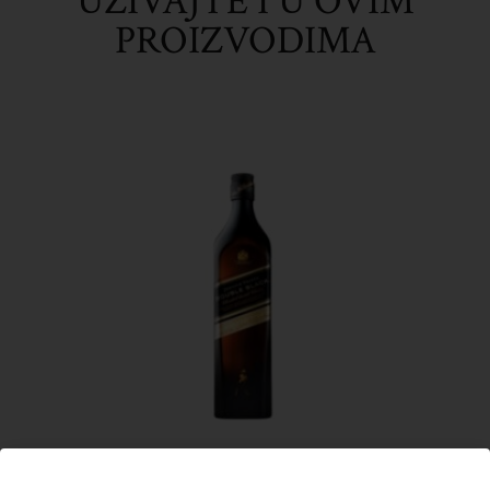
UŽIVAJTE I U OVIM
PROIZVODIMA