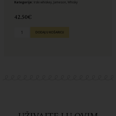
Kategorije:
Irski whiskey
,
Jameson
,
Whisky
42.50
€
DODAJ U KOŠARICU