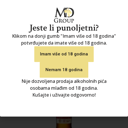
Johnnie Walker Double Black Label
42.20
€
Jeste li punoljetni?
DODAJ U KOŠARICU
Klikom na donji gumb "Imam više od 18 godina"
potvrđujete da imate više od 18 godina.
Imam više od 18 godina
Nemam 18 godina
Nije dozvoljena prodaja alkoholnih pića
osobama mlađim od 18 godina.
Kušajte i uživajte odgovorno!