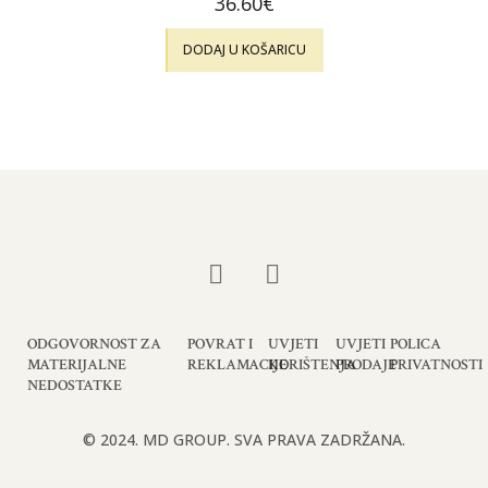
36.60
€
DODAJ U KOŠARICU
ODGOVORNOST ZA
POVRAT I
UVJETI
UVJETI
POLICA
MATERIJALNE
REKLAMACIJE
KORIŠTENJA
PRODAJE
PRIVATNOSTI
NEDOSTATKE
© 2024. MD GROUP. SVA PRAVA ZADRŽANA.