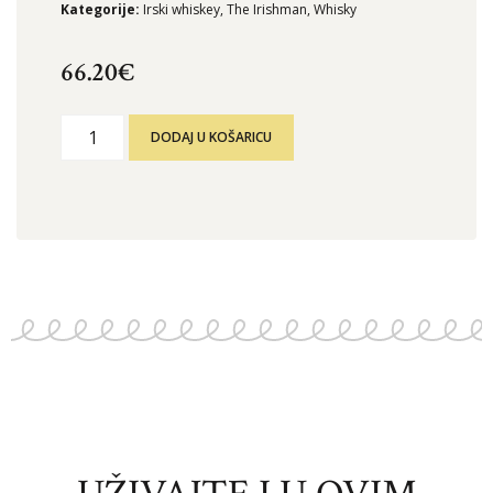
Kategorije:
Irski whiskey
,
The Irishman
,
Whisky
66.20
€
DODAJ U KOŠARICU