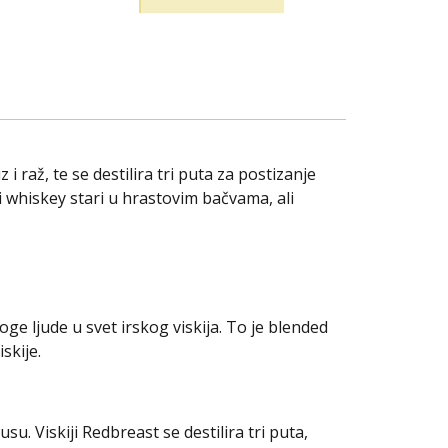
raž, te se destilira tri puta za postizanje
i whiskey stari u hrastovim bačvama, ali
e ljude u svet irskog viskija. To je blended
skije.
. Viskiji Redbreast se destilira tri puta,