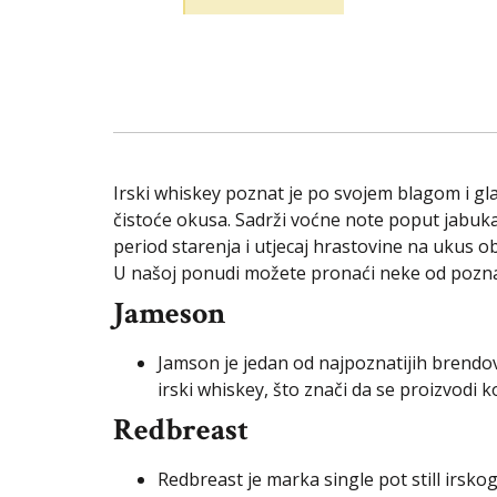
Irski whiskey poznat je po svojem blagom i gla
čistoće okusa. Sadrži voćne note poput jabuka,
period starenja i utjecaj hrastovine na ukus o
U našoj ponudi možete pronaći neke od pozna
Jameson
Jamson je jedan od najpoznatijih brendov
irski whiskey, što znači da se proizvodi ko
Redbreast
Redbreast je marka single pot still irsk