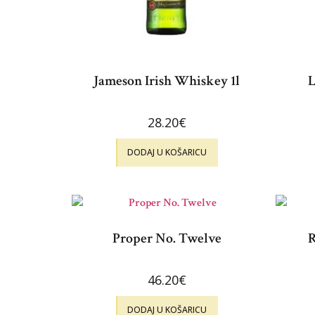
Jameson Irish Whiskey 1l
L
28.20
€
DODAJ U KOŠARICU
Proper No. Twelve
R
46.20
€
DODAJ U KOŠARICU