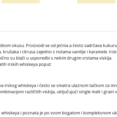
tkom okusu. Proizvodi se od ječma a često sadržava kukuruz i 
 krušaka i citrusa zajedno s notama vanilije i karamele. Irsk
bično su blaži u usporedbi s nekim drugim vrstama viskija.
tih irskih whiskeya poput:
a irskog whiskeya i često se smatra ulaznom tačkom za mnog
mbinacijom različitih viskija, uključujući single malt i grain vi
og whiskeya i poznata je po svom bogatom i kompleksnom ukusu