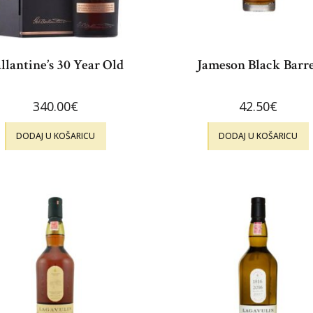
llantine’s 30 Year Old
Jameson Black Barre
340.00
€
42.50
€
DODAJ U KOŠARICU
DODAJ U KOŠARICU