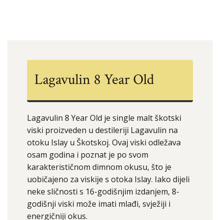
Lagavulin 8 Year Old
Lagavulin 8 Year Old je single malt škotski
viski proizveden u destileriji Lagavulin na
otoku Islay u Škotskoj. Ovaj viski odležava
osam godina i poznat je po svom
karakterističnom dimnom okusu, što je
uobičajeno za viskije s otoka Islay. Iako dijeli
neke sličnosti s 16-godišnjim izdanjem, 8-
godišnji viski može imati mlađi, svježiji i
energičniji okus.