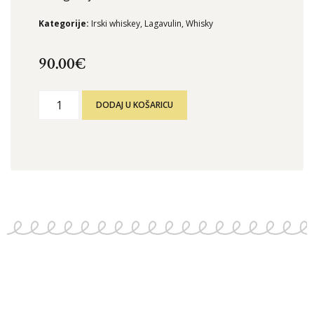
Kategorije:
Irski whiskey
,
Lagavulin
,
Whisky
90.00
€
DODAJ U KOŠARICU