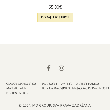
65.00
€
DODAJ U KOŠARICU
ODGOVORNOST ZA
POVRAT I
UVJETI
UVJETI
POLICA
MATERIJALNE
REKLAMACIJE
KORIŠTENJA
PRODAJE
PRIVATNOSTI
NEDOSTATKE
© 2024. MD GROUP. SVA PRAVA ZADRŽANA.