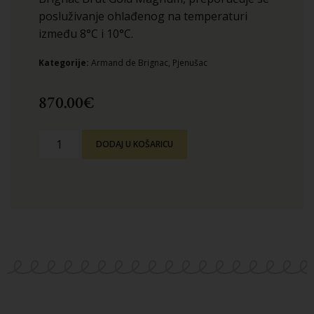
posluživanje ohlađenog na temperaturi
između 8°C i 10°C.
Kategorije:
Armand de Brignac
,
Pjenušac
870.00
€
DODAJ U KOŠARICU