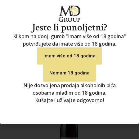
Imperiale Millesimato
Jeste li punoljetni?
Klikom na donji gumb "Imam više od 18 godina"
7.50
€
potvrđujete da imate više od 18 godina.
DODAJ U KOŠARICU
Imam više od 18 godina
Nemam 18 godina
Nije dozvoljena prodaja alkoholnih pića
osobama mlađim od 18 godina.
Kušajte i uživajte odgovorno!