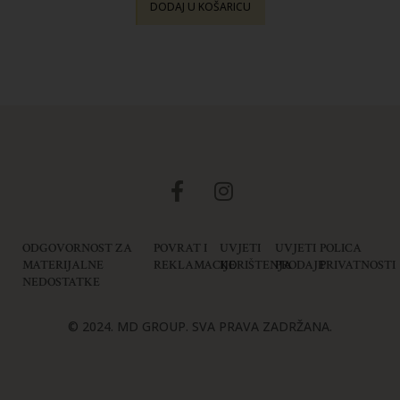
DODAJ U KOŠARICU
ODGOVORNOST ZA
POVRAT I
UVJETI
UVJETI
POLICA
MATERIJALNE
REKLAMACIJE
KORIŠTENJA
PRODAJE
PRIVATNOSTI
NEDOSTATKE
© 2024. MD GROUP. SVA PRAVA ZADRŽANA.