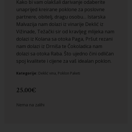
Kako bi vam olakšali darivanje odaberite
unaprijed kreirane poklone za poslovne
partnere, obitelj, dragu osobu… Istarska
Malvazija nam dolazi iz vinarije Deklić iz
Vižinade, Težački sir od kravljeg mlijeka nam
dolazi iz Kolana sa otoka Paga, Pršut rezani
nam dolazi iz Drniša te Čokoladica nam
dolazi sa otoka Raba. Što ujedno čini odličan
spoj kvalitete i cijene za vaš idealan poklon.
Kategorije:
Deklić vina
,
Poklon Paketi
25.00
€
Nema na zalihi