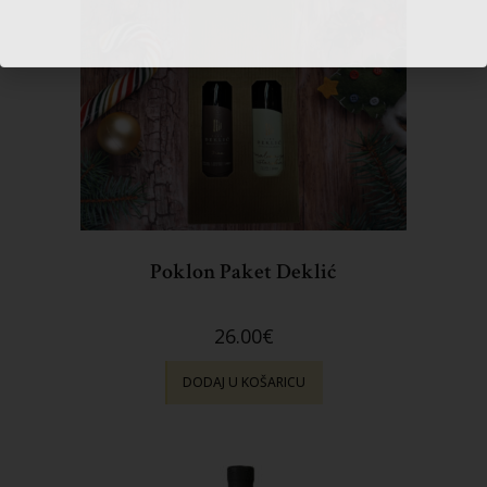
Poklon Paket Deklić
26.00
€
DODAJ U KOŠARICU