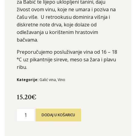
za Babić te lijepo uklopljeni tanini, daju
živost ovom vinu, koje ne umara i poziva na
čašu više. U retrookusu dominira višnja i
diskretne note drva, koje dolaze od
odležavanja u korištenim hrastovim
bačvama.
Preporučujemo posluživanje vina od 16 – 18
°C uz pikantnije sireve, meso sa žara i plavu
ribu.
Kategorije:
Galić vina
,
Vino
15.20
€
DODAJ U KOŠARICU