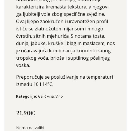
karakterizira kremasta tekstura, a njegovi
ga ljubitelji vole zbog specifične svježine.
Ovaj lijepo zaokružen i uravnotežen profil
ističe se zlatnožutom nijansom i mnogo
čvrstih, sitnih mjehurića. S notama tosta,
dunja, jabuke, kruške i blagim maslacem, nos
je očaravajuća kombinacija koncentriranog
tropskog voća, brioša i suptilnog pčelinjeg
voska.
Preporučuje se posluživanje na temperaturi
između 10 i 14°C.
Kategorije:
Galić vina
,
Vino
21.90
€
Nema na zalihi