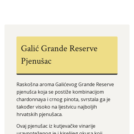
Galić Grande Reserve
Pjenušac
Raskošna aroma Galićevog Grande Reserve
pjenušca koja se postiže kombinacijom
chardonnaya i crnog pinota, svrstala ga je
također visoko na ljestvicu najboljih
hrvatskih pjenušaca.
Ovaj pjenušac iz kutjevačke vinarije
uravnoteženog je i kiselijeg okusa koji