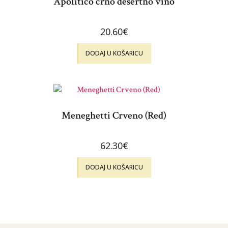
Apolitico crno desertno vino
20.60
€
DODAJ U KOŠARICU
Meneghetti Crveno (Red)
62.30
€
DODAJ U KOŠARICU