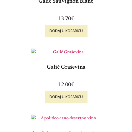
Galić Sauvignon Blanc
13.70
€
DODAJ U KOŠARICU
Galić Graševina
12.00
€
DODAJ U KOŠARICU