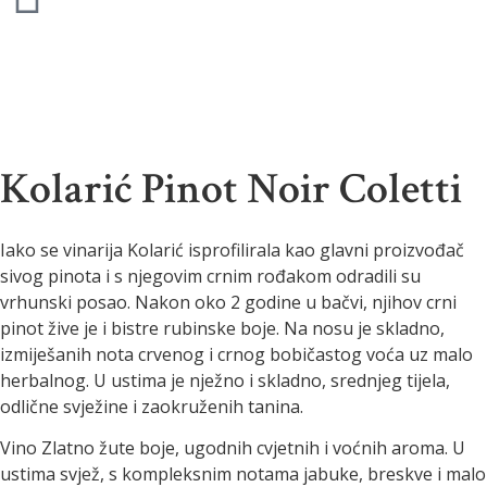
Kolarić Pinot Noir Coletti
Iako se vinarija Kolarić isprofilirala kao glavni proizvođač
sivog pinota i s njegovim crnim rođakom odradili su
vrhunski posao. Nakon oko 2 godine u bačvi, njihov crni
pinot žive je i bistre rubinske boje. Na nosu je skladno,
izmiješanih nota crvenog i crnog bobičastog voća uz malo
herbalnog. U ustima je nježno i skladno, srednjeg tijela,
odlične svježine i zaokruženih tanina.
Vino Zlatno žute boje, ugodnih cvjetnih i voćnih aroma. U
ustima svjež, s kompleksnim notama jabuke, breskve i malo