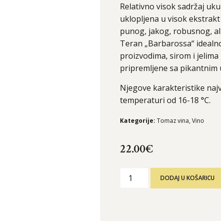
Relativno visok sadržaj uku
uklopljena u visok ekstrakt
punog, jakog, robusnog, al
Teran „Barbarossa“ idealno
proizvodima, sirom i jelima 
pripremljene sa pikantnim
Njegove karakteristike najv
temperaturi od 16-18 °C.
Kategorije:
Tomaz vina
,
Vino
22.00
€
DODAJ U KOŠARICU