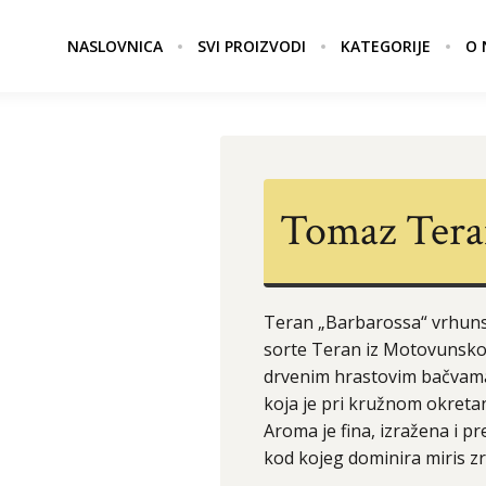
NASLOVNICA
SVI PROIZVODI
KATEGORIJE
O 
Tomaz Tera
Teran „Barbarossa“ vrhunsk
sorte Teran iz Motovunskog
drvenim hrastovim bačvama.
koja je pri kružnom okreta
Aroma je fina, izražena i p
kod kojeg dominira miris zr