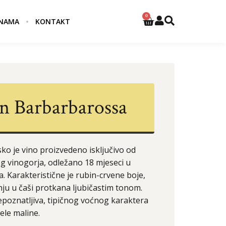
0
NAMA
KONTAKT
n Barbarbarossa
o je vino proizvedeno isključivo od
 vinogorja, odležano 18 mjeseci u
 Karakteristične je rubin-crvene boje,
nju u čaši protkana ljubičastim tonom.
repoznatljiva, tipičnog voćnog karaktera
ele maline.