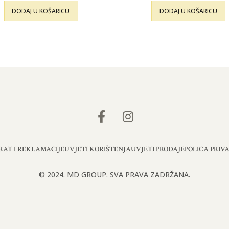
DODAJ U KOŠARICU
DODAJ U KOŠARICU
RAT I REKLAMACIJE
UVJETI KORIŠTENJA
UVJETI PRODAJE
POLICA PRIV
© 2024. MD GROUP. SVA PRAVA ZADRŽANA.