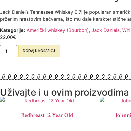
Jack Daniel’s Tennessee Whiskey 0.7l je popularan američk
prženim hrastovim bačvama, što mu daje karakteristične arom
Kategorije:
Američki whiskey (Bourbon)
,
Jack Daniels
,
Whi
22.00
€
DODAJ U KOŠARICU
Uživajte i u ovim proizvodima
Redbreast 12 Year Old
Johnni