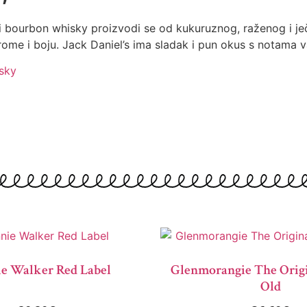
i bourbon whisky proizvodi se od kukuruznog, raženog i ječ
e i boju. Jack Daniel’s ima sladak i pun okus s notama vani
sky
e Walker Red Label
Glenmorangie The Origi
Old