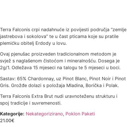
Terra Falconis crpi nadahnuće iz povijesti područja “zemlje
jastrebova i sokolova” te u čast pticama koje su pratile
plemićku obitelj Erdody u lovu.
Ovaj pjenušac proizveden tradicionalnom metodom je
svjež s naglašenom čistoćom i mineralnošću. Dosega je
2g/1. Odležava 15 mjeseci na talogu te 5 mjeseci u boci.
Sastav: 65% Chardonnay, uz Pinot Blanc, Pinot Noir i Pinot
Gris. Grožđe dolazi s položaja Mladina, Borička i Polak.
Terra Falconis Extra Brut nudi uravnoteženu strukturu i
spoj tradicije i suvremenosti.
Kategorije:
Nekategorizirano
,
Poklon Paketi
21.00
€