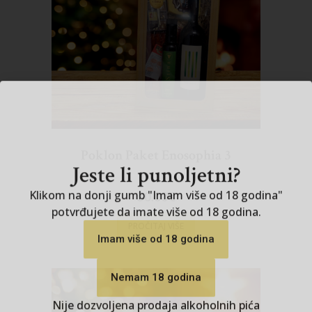
Jeste li punoljetni?
Klikom na donji gumb "Imam više od 18 godina"
potvrđujete da imate više od 18 godina.
Poklon Paket Enosophia 3
Imam više od 18 godina
30.00
€
Nemam 18 godina
PROČITAJ VIŠE
Nije dozvoljena prodaja alkoholnih pića
osobama mlađim od 18 godina.
Kušajte i uživajte odgovorno!