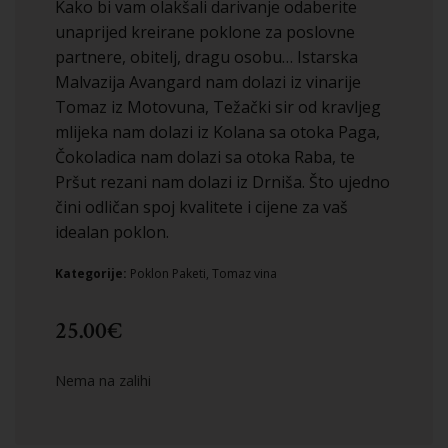
Kako bi vam olakšali darivanje odaberite
unaprijed kreirane poklone za poslovne
partnere, obitelj, dragu osobu… Istarska
Malvazija Avangard nam dolazi iz vinarije
Tomaz iz Motovuna, Težački sir od kravljeg
mlijeka nam dolazi iz Kolana sa otoka Paga,
Čokoladica nam dolazi sa otoka Raba, te
Pršut rezani nam dolazi iz Drniša. Što ujedno
čini odličan spoj kvalitete i cijene za vaš
idealan poklon.
Kategorije:
Poklon Paketi
,
Tomaz vina
25.00
€
Nema na zalihi