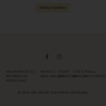
DODAJ U KOŠARICU
ODGOVORNOST ZA
POVRAT I
UVJETI
UVJETI
POLICA
MATERIJALNE
REKLAMACIJE
KORIŠTENJA
PRODAJE
PRIVATNOSTI
NEDOSTATKE
© 2024. MD GROUP. SVA PRAVA ZADRŽANA.