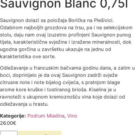
Sauvignon Blanc 0,75l
Sauvignon dolazi sa položaja Borička na Plešivici.
Odabirom najboljih grozdova na trsu, pa i na selekcijskom
stolu, daju nam ovaj izuzetno profinjeni Sauvignon punog
tijela, karakteristične svježine i izražene mineralnosti, dok
ugodna gorčina u završetku ukazuje na jednu od
karakteristika ove sorte.
Odležavanje u francuskim bačvama godinu dana, a zatim u
boci, doprinijelo je da ovaj Sauvignon zadrži svježe
citrusne note i note bijelog cvijeća, s pratnjom blage
arome kore kruške i tostiranog brioša. Kiselina je u
ravnoteži s ukupnom kremoznošću vina koje dolazi od
odležavanja u hrastu.
Kategorije:
Podrum Mladina
,
Vino
26.00
€