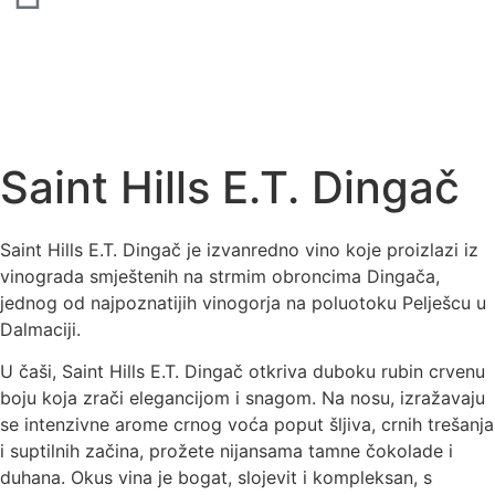
Saint Hills E.T. Dingač
Saint Hills E.T. Dingač je izvanredno vino koje proizlazi iz
vinograda smještenih na strmim obroncima Dingača,
jednog od najpoznatijih vinogorja na poluotoku Pelješcu u
Dalmaciji.
U čaši, Saint Hills E.T. Dingač otkriva duboku rubin crvenu
boju koja zrači elegancijom i snagom. Na nosu, izražavaju
se intenzivne arome crnog voća poput šljiva, crnih trešanja
i suptilnih začina, prožete nijansama tamne čokolade i
duhana. Okus vina je bogat, slojevit i kompleksan, s