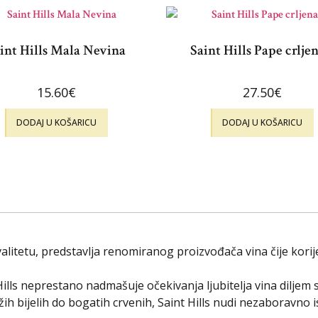
int Hills Mala Nevina
Saint Hills Pape crlje
15.60
€
27.50
€
DODAJ U KOŠARICU
DODAJ U KOŠARICU
 kvalitetu, predstavlja renomiranog proizvođača vina čije k
Hills neprestano nadmašuje očekivanja ljubitelja vina diljem s
žih bijelih do bogatih crvenih, Saint Hills nudi nezaboravno 