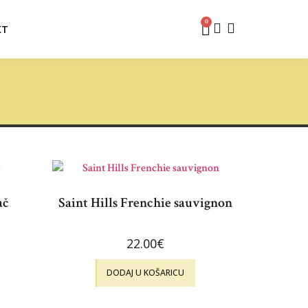
0
KT
ač
Saint Hills Frenchie sauvignon
22.00
€
DODAJ U KOŠARICU