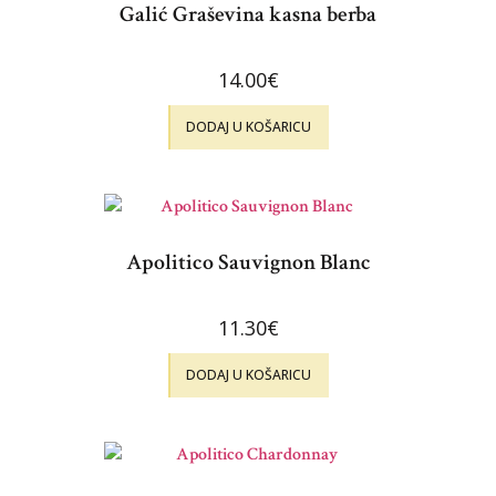
Galić Graševina kasna berba
14.00
€
DODAJ U KOŠARICU
Apolitico Sauvignon Blanc
11.30
€
DODAJ U KOŠARICU