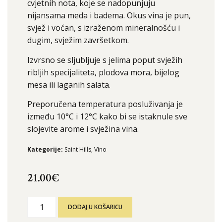
cvjetnih nota, koje se nadopunjuju
nijansama meda i badema. Okus vina je pun,
svjež i voćan, s izraženom mineralnošću i
dugim, svježim završetkom.
Izvrsno se sljubljuje s jelima poput svježih
ribljih specijaliteta, plodova mora, bijelog
mesa ili laganih salata.
Preporučena temperatura posluživanja je
između 10°C i 12°C kako bi se istaknule sve
slojevite arome i svježina vina.
Kategorije:
Saint Hills
,
Vino
21.00
€
DODAJ U KOŠARICU